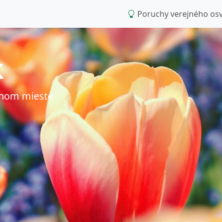
Poruchy verejného osv
k
dnom mieste