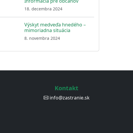
Informácia pre občanov
18. decembra 2024
Výskyt medveďa hnedého –
mimoriadna situácia
8. novembra 2024
Kontakt
info@zastranie.sk