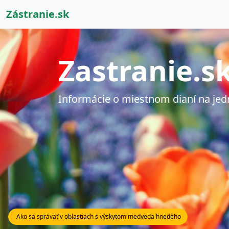
Zástranie.sk
Zastranie.s
Informácie o miestnom dianí na je
Ako sa správať v oblastiach s výskytom medveďa hnedého